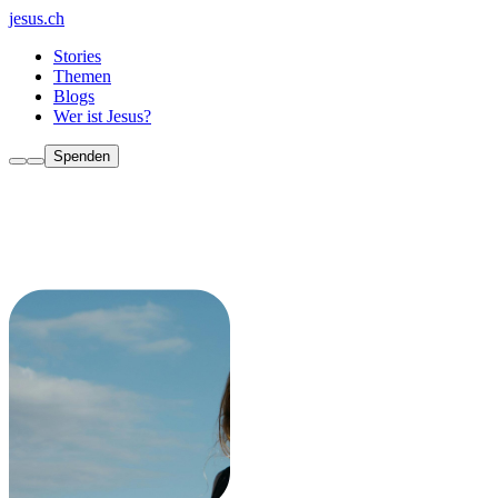
jesus.ch
Stories
Themen
Blogs
Wer ist Jesus?
Spenden