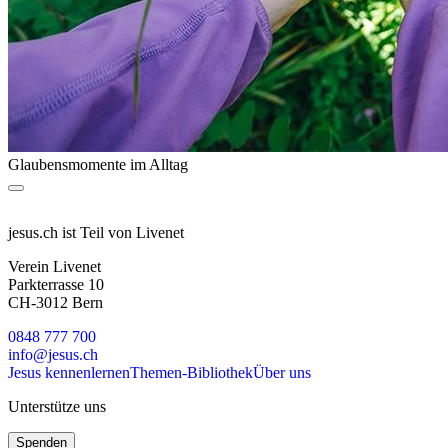
Glaubensmomente im Alltag
jesus.ch ist Teil von Livenet
Verein Livenet
Parkterrasse 10
CH-3012 Bern
0848 777 700
info@jesus.ch
Jesus kennenlernen
Themen-Bibliothek
Über uns
Unterstütze uns
Spenden