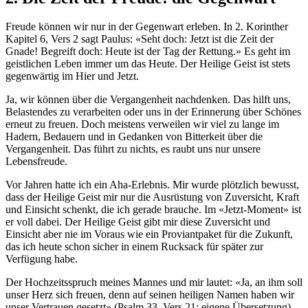
Freude können wir nur in der Gegenwart erleben. In 2. Korinther
Kapitel 6, Vers 2 sagt Paulus: «Seht doch: Jetzt ist die Zeit der
Gnade! Begreift doch: Heute ist der Tag der Rettung.» Es geht im
geistlichen Leben immer um das Heute. Der Heilige Geist ist stets
gegenwärtig im Hier und Jetzt.
Ja, wir können über die Vergangenheit nachdenken. Das hilft uns,
Belastendes zu verarbeiten oder uns in der Erinnerung über Schönes
erneut zu freuen. Doch meistens verweilen wir viel zu lange im
Hadern, Bedauern und in Gedanken von Bitterkeit über die
Vergangenheit. Das führt zu nichts, es raubt uns nur unsere
Lebensfreude.
Vor Jahren hatte ich ein Aha-Erlebnis. Mir wurde plötzlich bewusst,
dass der Heilige Geist mir nur die Ausrüstung von Zuversicht, Kraft
und Einsicht schenkt, die ich gerade brauche. Im «Jetzt-Moment» ist
er voll dabei. Der Heilige Geist gibt mir diese Zuversicht und
Einsicht aber nie im Voraus wie ein Proviantpaket für die Zukunft,
das ich heute schon sicher in einem Rucksack für später zur
Verfügung habe.
Der Hochzeitsspruch meines Mannes und mir lautet: «Ja, an ihm soll
unser Herz sich freuen, denn auf seinen heiligen Namen haben wir
unser Vertrauen gesetzt» (Psalm 33, Vers 21; eigene Übersetzung).