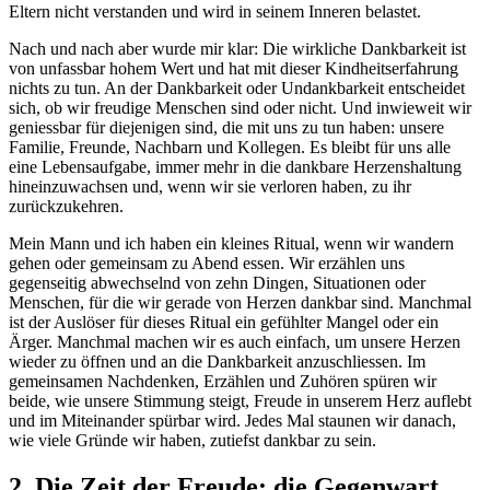
Eltern nicht verstanden und wird in seinem Inneren belastet.
Nach und nach aber wurde mir klar: Die wirkliche Dankbarkeit ist
von unfassbar hohem Wert und hat mit dieser Kindheitserfahrung
nichts zu tun. An der Dankbarkeit oder Undankbarkeit entscheidet
sich, ob wir freudige Menschen sind oder nicht. Und inwieweit wir
geniessbar für diejenigen sind, die mit uns zu tun haben: unsere
Familie, Freunde, Nachbarn und Kollegen. Es bleibt für uns alle
eine Lebensaufgabe, immer mehr in die dankbare Herzenshaltung
hineinzuwachsen und, wenn wir sie verloren haben, zu ihr
zurückzukehren.
Mein Mann und ich haben ein kleines Ritual, wenn wir wandern
gehen oder gemeinsam zu Abend essen. Wir erzählen uns
gegenseitig abwechselnd von zehn Dingen, Situationen oder
Menschen, für die wir gerade von Herzen dankbar sind. Manchmal
ist der Auslöser für dieses Ritual ein gefühlter Mangel oder ein
Ärger. Manchmal machen wir es auch einfach, um unsere Herzen
wieder zu öffnen und an die Dankbarkeit anzuschliessen. Im
gemeinsamen Nachdenken, Erzählen und Zuhören spüren wir
beide, wie unsere Stimmung steigt, Freude in unserem Herz auflebt
und im Miteinander spürbar wird. Jedes Mal staunen wir danach,
wie viele Gründe wir haben, zutiefst dankbar zu sein.
2. Die Zeit der Freude: die Gegenwart