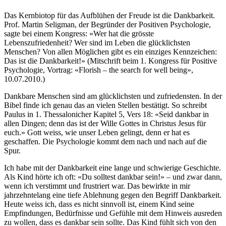
Das Kernbiotop für das Aufblühen der Freude ist die Dankbarkeit.
Prof. Martin Seligman, der Begründer der Positiven Psychologie,
sagte bei einem Kongress: «Wer hat die grösste
Lebenszufriedenheit? Wer sind im Leben die glücklichsten
Menschen? Von allen Möglichen gibt es ein einziges Kennzeichen:
Das ist die Dankbarkeit!» (Mitschrift beim 1. Kongress für Positive
Psychologie, Vortrag: «Florish – the search for well being»,
10.07.2010.)
Dankbare Menschen sind am glücklichsten und zufriedensten. In der
Bibel finde ich genau das an vielen Stellen bestätigt. So schreibt
Paulus in 1. Thessalonicher Kapitel 5, Vers 18: «Seid dankbar in
allen Dingen; denn das ist der Wille Gottes in Christus Jesus für
euch.» Gott weiss, wie unser Leben gelingt, denn er hat es
geschaffen. Die Psychologie kommt dem nach und nach auf die
Spur.
Ich habe mit der Dankbarkeit eine lange und schwierige Geschichte.
Als Kind hörte ich oft: «Du solltest dankbar sein!» – und zwar dann,
wenn ich verstimmt und frustriert war. Das bewirkte in mir
jahrzehntelang eine tiefe Ablehnung gegen den Begriff Dankbarkeit.
Heute weiss ich, dass es nicht sinnvoll ist, einem Kind seine
Empfindungen, Bedürfnisse und Gefühle mit dem Hinweis ausreden
zu wollen, dass es dankbar sein sollte. Das Kind fühlt sich von den