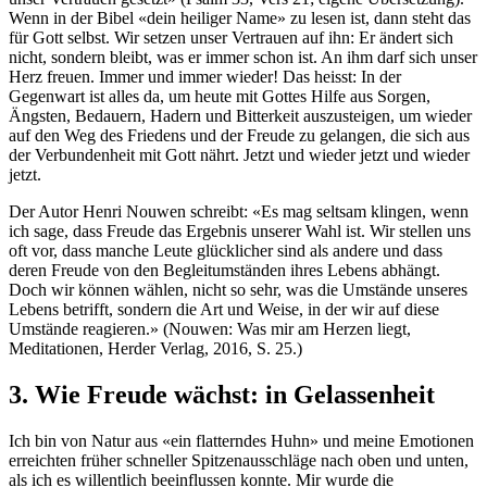
Wenn in der Bibel «dein heiliger Name» zu lesen ist, dann steht das
für Gott selbst. Wir setzen unser Vertrauen auf ihn: Er ändert sich
nicht, sondern bleibt, was er immer schon ist. An ihm darf sich unser
Herz freuen. Immer und immer wieder! Das heisst: In der
Gegenwart ist alles da, um heute mit Gottes Hilfe aus Sorgen,
Ängsten, Bedauern, Hadern und Bitterkeit auszusteigen, um wieder
auf den Weg des Friedens und der Freude zu gelangen, die sich aus
der Verbundenheit mit Gott nährt. Jetzt und wieder jetzt und wieder
jetzt.
Der Autor Henri Nouwen schreibt: «Es mag seltsam klingen, wenn
ich sage, dass Freude das Ergebnis unserer Wahl ist. Wir stellen uns
oft vor, dass manche Leute glücklicher sind als andere und dass
deren Freude von den Begleitumständen ihres Lebens abhängt.
Doch wir können wählen, nicht so sehr, was die Umstände unseres
Lebens betrifft, sondern die Art und Weise, in der wir auf diese
Umstände reagieren.» (Nouwen: Was mir am Herzen liegt,
Meditationen, Herder Verlag, 2016, S. 25.)
3. Wie Freude wächst: in Gelassenheit
Ich bin von Natur aus «ein flatterndes Huhn» und meine Emotionen
erreichten früher schneller Spitzenausschläge nach oben und unten,
als ich es willentlich beeinflussen konnte. Mir wurde die