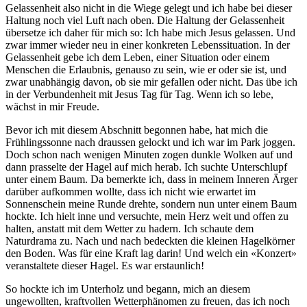
Gelassenheit also nicht in die Wiege gelegt und ich habe bei dieser
Haltung noch viel Luft nach oben. Die Haltung der Gelassenheit
übersetze ich daher für mich so: Ich habe mich Jesus gelassen. Und
zwar immer wieder neu in einer konkreten Lebenssituation. In der
Gelassenheit gebe ich dem Leben, einer Situation oder einem
Menschen die Erlaubnis, genauso zu sein, wie er oder sie ist, und
zwar unabhängig davon, ob sie mir gefallen oder nicht. Das übe ich
in der Verbundenheit mit Jesus Tag für Tag. Wenn ich so lebe,
wächst in mir Freude.
Bevor ich mit diesem Abschnitt begonnen habe, hat mich die
Frühlingssonne nach draussen gelockt und ich war im Park joggen.
Doch schon nach wenigen Minuten zogen dunkle Wolken auf und
dann prasselte der Hagel auf mich herab. Ich suchte Unterschlupf
unter einem Baum. Da bemerkte ich, dass in meinem Inneren Ärger
darüber aufkommen wollte, dass ich nicht wie erwartet im
Sonnenschein meine Runde drehte, sondern nun unter einem Baum
hockte. Ich hielt inne und versuchte, mein Herz weit und offen zu
halten, anstatt mit dem Wetter zu hadern. Ich schaute dem
Naturdrama zu. Nach und nach bedeckten die kleinen Hagelkörner
den Boden. Was für eine Kraft lag darin! Und welch ein «Konzert»
veranstaltete dieser Hagel. Es war erstaunlich!
So hockte ich im Unterholz und begann, mich an diesem
ungewollten, kraftvollen Wetterphänomen zu freuen, das ich noch