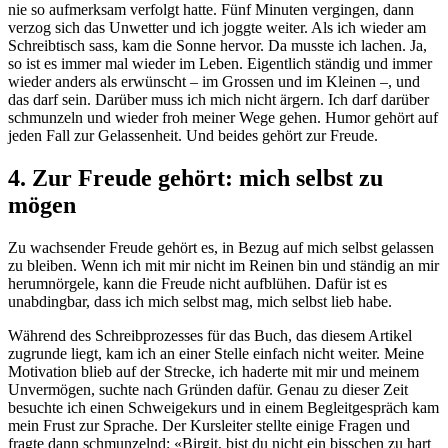
nie so aufmerksam verfolgt hatte. Fünf Minuten vergingen, dann
verzog sich das Unwetter und ich joggte weiter. Als ich wieder am
Schreibtisch sass, kam die Sonne hervor. Da musste ich lachen. Ja,
so ist es immer mal wieder im Leben. Eigentlich ständig und immer
wieder anders als erwünscht – im Grossen und im Kleinen –, und
das darf sein. Darüber muss ich mich nicht ärgern. Ich darf darüber
schmunzeln und wieder froh meiner Wege gehen. Humor gehört auf
jeden Fall zur Gelassenheit. Und beides gehört zur Freude.
4. Zur Freude gehört: mich selbst zu
mögen
Zu wachsender Freude gehört es, in Bezug auf mich selbst gelassen
zu bleiben. Wenn ich mit mir nicht im Reinen bin und ständig an mir
herumnörgele, kann die Freude nicht aufblühen. Dafür ist es
unabdingbar, dass ich mich selbst mag, mich selbst lieb habe.
Während des Schreibprozesses für das Buch, das diesem Artikel
zugrunde liegt, kam ich an einer Stelle einfach nicht weiter. Meine
Motivation blieb auf der Strecke, ich haderte mit mir und meinem
Unvermögen, suchte nach Gründen dafür. Genau zu dieser Zeit
besuchte ich einen Schweigekurs und in einem Begleitgespräch kam
mein Frust zur Sprache. Der Kursleiter stellte einige Fragen und
fragte dann schmunzelnd: «Birgit, bist du nicht ein bisschen zu hart