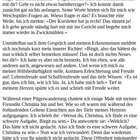
mit dir? Geht es nicht etwas barmherziger?» Ich konnte damit
zunächst gar nichts anfangen. Seine Worte hörten sich für mich wie
Weichspüler-Fragen an. Wieso fragte er das? Es brauchte eine
Weile, bis ich merkte: «Der Kursleiter hat ja recht! Das stimmt ja!
Ich gehe gerade ständig hart mit mir ins Gericht und begebe mich
immer wieder in Zwickmühlen.»
Unmittelbar nach dem Gespräch und meinen Erkenntnissen meldete
sich nochmals kurz mein innerer Richter: «Birgit, also das hättest du
nun wirklich selber bemerken müssen! Das ist doch nichts Neues
bei dir!» Ich hatte es aber nicht bemerkt. Ich bin eben, wie alle
anderen auch, angewiesen auf andere. Und wenn ich mich zu
meiner Hilfsbedürftigkeit stelle, kommen Erleichterung und Freude
auf: Lebensfreude und Schaffensfreude und das tiefe Wissen: «Es ist
gut, dass ich bin, wie ich bin. Ja, ich habe mich lieb.» Tief in
meinem Herzen spürte ich es und schrieb mit Freude weiter.
Während einer Pilgerwanderung chattete ich einige Male mit meiner
Freundin Christina hin und her. Wie so oft waren mir während des
fortlaufenden Gehens Einsichten aus der Tiefe meines Herzens
aufgegangen. Ich schrieb ihr: «Weisst du, Christina, ich finde es eine
schwere Aufgabe, Birgit zu sein.» Da antwortete sie: «Wirklich?
Das hätte ich nicht gedacht. Also ich finde es eine schwere Aufgabe,
Christina zu sein.» Nun war ich verwundert. Denn das wiederum
hätte ich von ihr nämlich nicht gedacht. Diese Offenheit miteinander