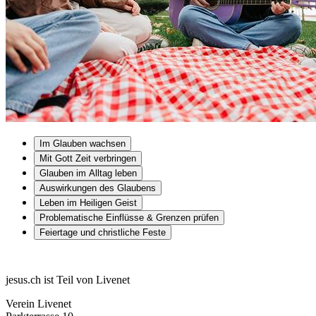
Im Glauben wachsen
Mit Gott Zeit verbringen
Glauben im Alltag leben
Auswirkungen des Glaubens
Leben im Heiligen Geist
Problematische Einflüsse & Grenzen prüfen
Feiertage und christliche Feste
jesus.ch ist Teil von Livenet
Verein Livenet