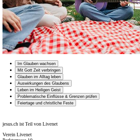
Im Glauben wachsen
Mit Gott Zeit verbringen
Glauben im Alltag leben
Auswirkungen des Glaubens
Leben im Heiligen Geist
Problematische Einflüsse & Grenzen prüfen
Feiertage und christliche Feste
jesus.ch ist Teil von Livenet
Verein Livenet