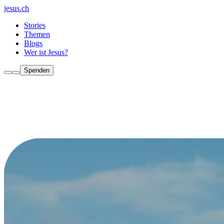
jesus.ch
Stories
Themen
Blogs
Wer ist Jesus?
Spenden