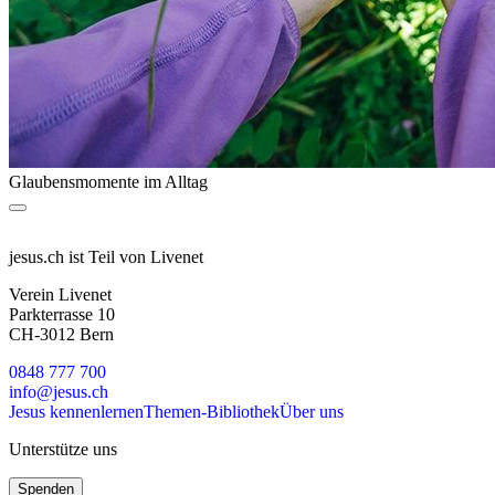
Glaubensmomente im Alltag
jesus.ch ist Teil von Livenet
Verein Livenet
Parkterrasse 10
CH-3012 Bern
0848 777 700
info@jesus.ch
Jesus kennenlernen
Themen-Bibliothek
Über uns
Unterstütze uns
Spenden