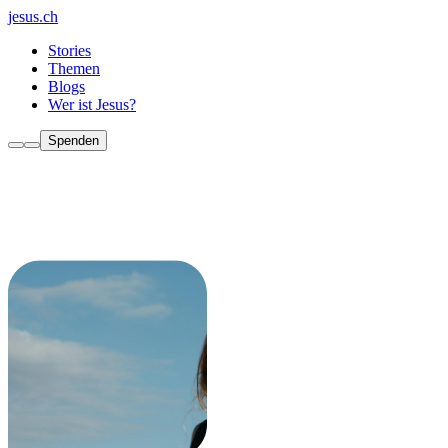
jesus.ch
Stories
Themen
Blogs
Wer ist Jesus?
Spenden