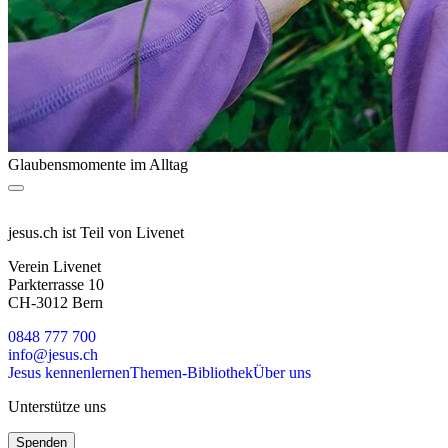
Glaubensmomente im Alltag
jesus.ch ist Teil von Livenet
Verein Livenet
Parkterrasse 10
CH-3012 Bern
0848 777 700
info@jesus.ch
Jesus kennenlernen
Themen-Bibliothek
Über uns
Unterstütze uns
Spenden