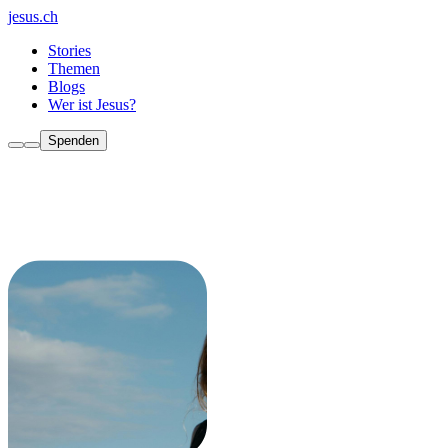
jesus.ch
Stories
Themen
Blogs
Wer ist Jesus?
Spenden