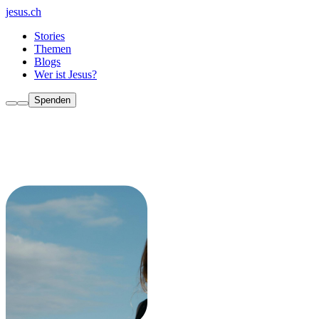
jesus.ch
Stories
Themen
Blogs
Wer ist Jesus?
Spenden