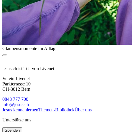
Glaubensmomente im Alltag
jesus.ch ist Teil von Livenet
Verein Livenet
Parkterrasse 10
CH-3012 Bern
0848 777 700
info@jesus.ch
Jesus kennenlernen
Themen-Bibliothek
Über uns
Unterstütze uns
Spenden