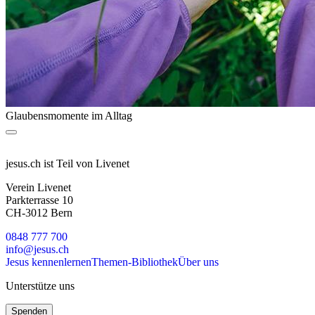
Glaubensmomente im Alltag
jesus.ch ist Teil von Livenet
Verein Livenet
Parkterrasse 10
CH-3012 Bern
0848 777 700
info@jesus.ch
Jesus kennenlernen
Themen-Bibliothek
Über uns
Unterstütze uns
Spenden