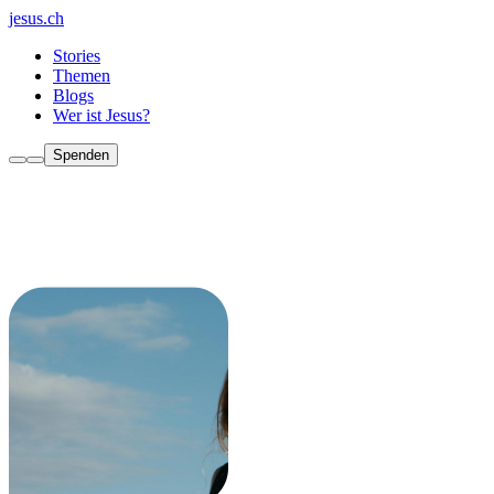
jesus.ch
Stories
Themen
Blogs
Wer ist Jesus?
Spenden