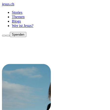
jesus.ch
Stories
Themen
Blogs
Wer ist Jesus?
Spenden