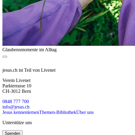
Glaubensmomente im Alltag
jesus.ch ist Teil von Livenet
Verein Livenet
Parkterrasse 10
CH-3012 Bern
0848 777 700
info@jesus.ch
Jesus kennenlernen
Themen-Bibliothek
Über uns
Unterstütze uns
Spenden