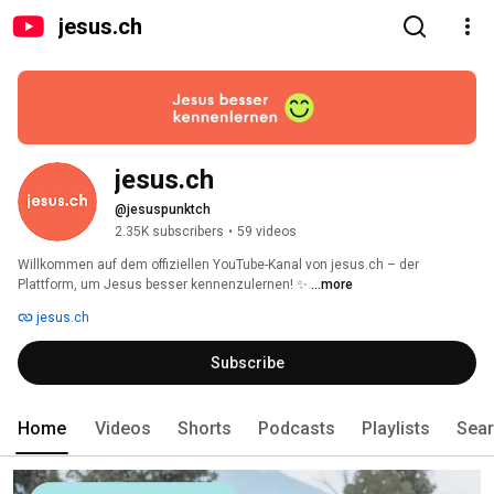
jesus.ch
jesus.ch
@jesuspunktch
2.35K subscribers
•
59 videos
Willkommen auf dem offiziellen YouTube-Kanal von jesus.ch – der 
Plattform, um Jesus besser kennenzulernen! ✨ 
...more
jesus.ch
Subscribe
Home
Videos
Shorts
Podcasts
Playlists
Sea