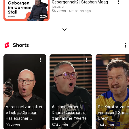
Geborgenheit? | Stephan Maag
jesus.ch
56 views
4 months ago
2:26
Shorts
Voraussetzungsfrei
Alle annehmen? | 
Die Komfortzone 
e Liebe | Christian 
Danny Gassmann | 
verlassen | Sam 
Haslebacher 
#annahme #werte 
Urech | 
|#gleichgültigkeit 
#angst #shorts
#komfortzone 
93 views
574 views
164 views