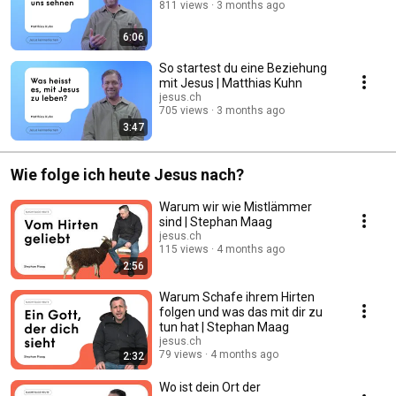
811 views
3 months ago
6:06
So startest du eine Beziehung
mit Jesus | Matthias Kuhn
jesus.ch
705 views
3 months ago
3:47
Wie folge ich heute Jesus nach?
Warum wir wie Mistlämmer
sind | Stephan Maag
jesus.ch
115 views
4 months ago
2:56
Warum Schafe ihrem Hirten
folgen und was das mit dir zu
tun hat | Stephan Maag
jesus.ch
79 views
4 months ago
2:32
Wo ist dein Ort der