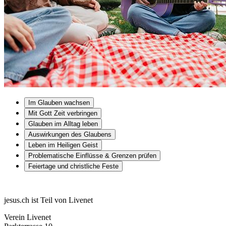
Im Glauben wachsen
Mit Gott Zeit verbringen
Glauben im Alltag leben
Auswirkungen des Glaubens
Leben im Heiligen Geist
Problematische Einflüsse & Grenzen prüfen
Feiertage und christliche Feste
jesus.ch ist Teil von Livenet
Verein Livenet