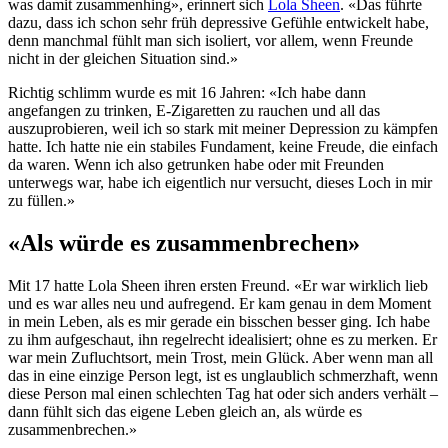
was damit zusammenhing», erinnert sich
Lola Sheen
. «Das führte
dazu, dass ich schon sehr früh depressive Gefühle entwickelt habe,
denn manchmal fühlt man sich isoliert, vor allem, wenn Freunde
nicht in der gleichen Situation sind.»
Richtig schlimm wurde es mit 16 Jahren: «Ich habe dann
angefangen zu trinken, E-Zigaretten zu rauchen und all das
auszuprobieren, weil ich so stark mit meiner Depression zu kämpfen
hatte. Ich hatte nie ein stabiles Fundament, keine Freude, die einfach
da waren. Wenn ich also getrunken habe oder mit Freunden
unterwegs war, habe ich eigentlich nur versucht, dieses Loch in mir
zu füllen.»
«Als würde es zusammenbrechen»
Mit 17 hatte Lola Sheen ihren ersten Freund. «Er war wirklich lieb
und es war alles neu und aufregend. Er kam genau in dem Moment
in mein Leben, als es mir gerade ein bisschen besser ging. Ich habe
zu ihm aufgeschaut, ihn regelrecht idealisiert; ohne es zu merken. Er
war mein Zufluchtsort, mein Trost, mein Glück. Aber wenn man all
das in eine einzige Person legt, ist es unglaublich schmerzhaft, wenn
diese Person mal einen schlechten Tag hat oder sich anders verhält –
dann fühlt sich das eigene Leben gleich an, als würde es
zusammenbrechen.»