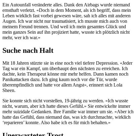
Ein Autounfall veränderte alles. Dank den Airbags wurde niemand
ernsthaft verletzt. «Doch in dem Moment, als ich begriff, dass mein
Leben wirklich fast vorbei gewesen wäre, sah ich alles mit anderen
Augen. Ich war nicht nur traumatisiert, ich musste mich auch von
meinem Freund trennen. Und weil ich mein gesamtes Glück und
mein ganzes Sein auf ihn projiziert hatte, wusste ich plötzlich nicht
mehr, wer ich war.»
Suche nach Halt
Mit 18 Jahren stürzte sie in eine noch viel tiefere Depression. «Jeder
Tag war ein Kampf, um überhaupt den nächsten zu erreichen. Ich
dachte, kein Therapeut könne mir mehr helfen. Dann kamen noch
Panikattacken dazu. Ich ging kaum noch vor die Tür, wurde
überempfindlich und hatte vor allem Angst», erinnert sich Lola
Sheen.
Sie konnte sich nicht vorstellen, 19-jährig zu werden. «Ich wusste
nicht, warum, aber ich hatte dieses Gefühl.» Sie entwickelte immer
mehr suizidale Gedanken. Ihre Familie war immer um sie. «Aber ich
hatte das Gefühl, dass niemand das, was ich durchmachte, wirklich
‘reparieren’ konnte. Also habe ich es für mich behalten.»
Unerwarteter Trost