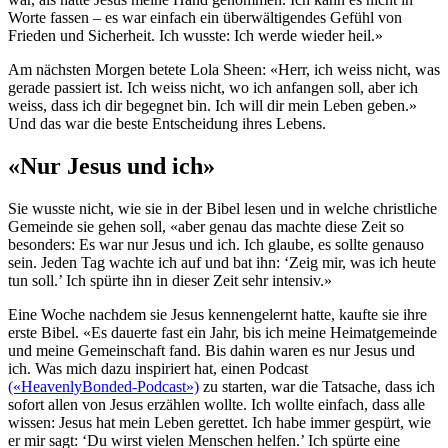
Worte fassen – es war einfach ein überwältigendes Gefühl von
Frieden und Sicherheit. Ich wusste: Ich werde wieder heil.»
Am nächsten Morgen betete Lola Sheen: «Herr, ich weiss nicht, was
gerade passiert ist. Ich weiss nicht, wo ich anfangen soll, aber ich
weiss, dass ich dir begegnet bin. Ich will dir mein Leben geben.»
Und das war die beste Entscheidung ihres Lebens.
«Nur Jesus und ich»
Sie wusste nicht, wie sie in der Bibel lesen und in welche christliche
Gemeinde sie gehen soll, «aber genau das machte diese Zeit so
besonders: Es war nur Jesus und ich. Ich glaube, es sollte genauso
sein. Jeden Tag wachte ich auf und bat ihn: ‘Zeig mir, was ich heute
tun soll.’ Ich spürte ihn in dieser Zeit sehr intensiv.»
Eine Woche nachdem sie Jesus kennengelernt hatte, kaufte sie ihre
erste Bibel. «Es dauerte fast ein Jahr, bis ich meine Heimatgemeinde
und meine Gemeinschaft fand. Bis dahin waren es nur Jesus und
ich. Was mich dazu inspiriert hat, einen Podcast
(«HeavenlyBonded-Podcast»)
zu starten, war die Tatsache, dass ich
sofort allen von Jesus erzählen wollte. Ich wollte einfach, dass alle
wissen: Jesus hat mein Leben gerettet. Ich habe immer gespürt, wie
er mir sagt: ‘Du wirst vielen Menschen helfen.’ Ich spürte eine