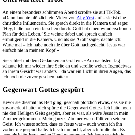
An einem besonders schlimmen Abend scrollte sie auf TikTok.
«Dann tauchte plötzlich ein Video von
Ally Yost
auf – sie ist eine
christliche Influencerin. Sie sprach direkt in die Kamera und sagte:
‘Hey, halte noch ein bisschen durch. Gott hat einen wunderschönen
Plan für dein Leben.’ Sie weinte dabei und sprach einfach
ermutigend in die Kamera. Und als sie ‘Gott’ sagte, dachte ich:
Warte mal – ich habe noch nie über Gott nachgedacht. Jesus war
einfach nie in meinem Kopf.»
Sie schlief mit dem Gedanken an Gott ein. «Am nächsten Tag
schaute ich mir wieder ihre Seite an und scrollte weiter. Irgendetwas
an ihrem Gesicht war anders – da war ein Licht in ihren Augen, das
ich noch nie zuvor gesehen hatte.»
Gegenwart Gottes gespürt
Bevor sie diesmal ins Bett ging, geschah plötzlich etwas, das sie nie
zuvor erlebt hatte: «Ich spürte die Gegenwart Gottes. Ich hatte noch
nie den Heiligen Geist gespürt, aber es war, als wäre Jesus in mein
Zimmer gekommen. Mein ganzes Zimmer war erfüllt von seinem
Geist. Ich wusste sofort, dass es Jesus war – auch wenn ich ihn
vorher nie gespürt hatte. Ich sah ihn nicht, aber ich fühlte ihn. Es
war, als hätte Jesus meine Hand genommen. Ich kann es nicht in