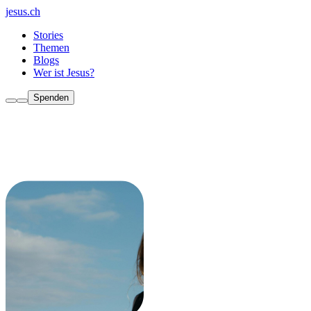
jesus.ch
Stories
Themen
Blogs
Wer ist Jesus?
Spenden