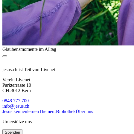
Glaubensmomente im Alltag
jesus.ch ist Teil von Livenet
Verein Livenet
Parkterrasse 10
CH-3012 Bern
0848 777 700
info@jesus.ch
Jesus kennenlernen
Themen-Bibliothek
Über uns
Unterstütze uns
Spenden