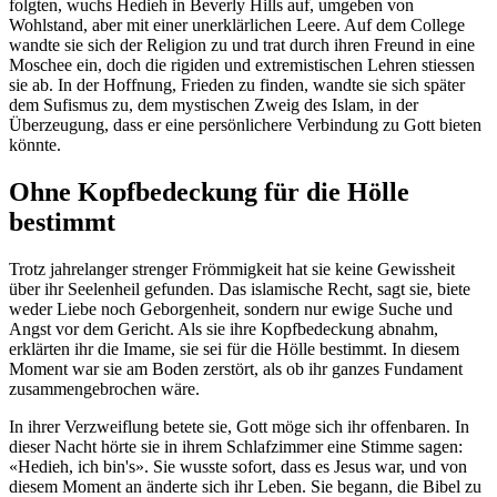
folgten, wuchs Hedieh in Beverly Hills auf, umgeben von
Wohlstand, aber mit einer unerklärlichen Leere. Auf dem College
wandte sie sich der Religion zu und trat durch ihren Freund in eine
Moschee ein, doch die rigiden und extremistischen Lehren stiessen
sie ab. In der Hoffnung, Frieden zu finden, wandte sie sich später
dem Sufismus zu, dem mystischen Zweig des Islam, in der
Überzeugung, dass er eine persönlichere Verbindung zu Gott bieten
könnte.
Ohne Kopfbedeckung für die Hölle
bestimmt
Trotz jahrelanger strenger Frömmigkeit hat sie keine Gewissheit
über ihr Seelenheil gefunden. Das islamische Recht, sagt sie, biete
weder Liebe noch Geborgenheit, sondern nur ewige Suche und
Angst vor dem Gericht. Als sie ihre Kopfbedeckung abnahm,
erklärten ihr die Imame, sie sei für die Hölle bestimmt. In diesem
Moment war sie am Boden zerstört, als ob ihr ganzes Fundament
zusammengebrochen wäre.
In ihrer Verzweiflung betete sie, Gott möge sich ihr offenbaren. In
dieser Nacht hörte sie in ihrem Schlafzimmer eine Stimme sagen:
«Hedieh, ich bin's». Sie wusste sofort, dass es Jesus war, und von
diesem Moment an änderte sich ihr Leben. Sie begann, die Bibel zu