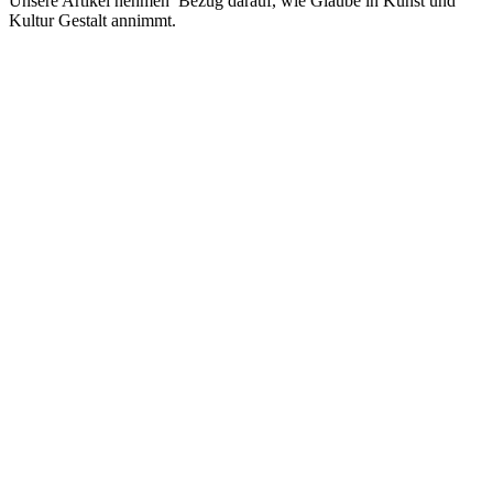
Unsere Artikel nehmen Bezug darauf, wie Glaube in Kunst und
Kultur Gestalt annimmt.