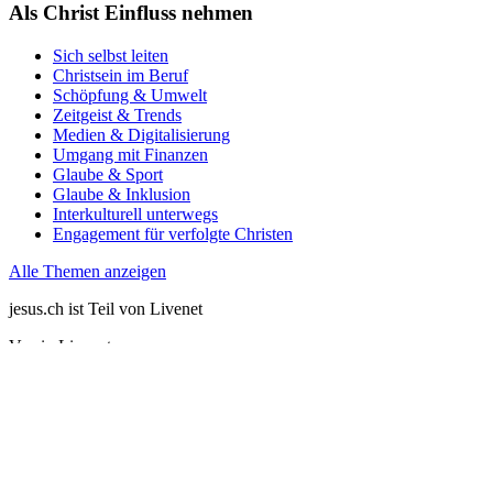
Als Christ Einfluss nehmen
Sich selbst leiten
Christsein im Beruf
Schöpfung & Umwelt
Zeitgeist & Trends
Medien & Digitalisierung
Umgang mit Finanzen
Glaube & Sport
Glaube & Inklusion
Interkulturell unterwegs
Engagement für verfolgte Christen
Alle Themen anzeigen
jesus.ch ist Teil von Livenet
Verein Livenet
Parkterrasse 10
CH-3012 Bern
0848 777 700
info@jesus.ch
Jesus kennenlernen
Themen-Bibliothek
Über uns