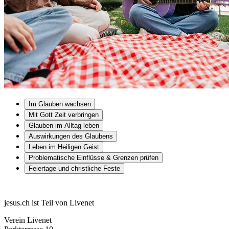
Im Glauben wachsen
Mit Gott Zeit verbringen
Glauben im Alltag leben
Auswirkungen des Glaubens
Leben im Heiligen Geist
Problematische Einflüsse & Grenzen prüfen
Feiertage und christliche Feste
jesus.ch ist Teil von Livenet
Verein Livenet