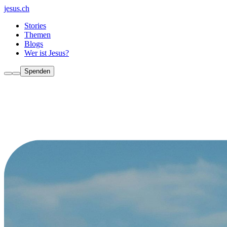
jesus.ch
Stories
Themen
Blogs
Wer ist Jesus?
Spenden