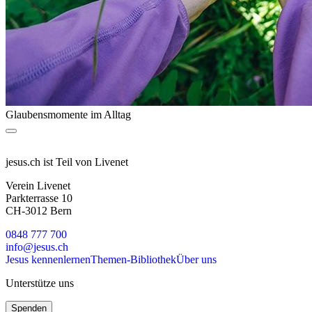
Glaubensmomente im Alltag
jesus.ch ist Teil von Livenet
Verein Livenet
Parkterrasse 10
CH-3012 Bern
0848 777 700
info@jesus.ch
Jesus kennenlernen
Themen-Bibliothek
Über uns
Unterstütze uns
Spenden