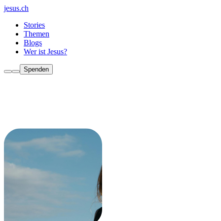
jesus.ch
Stories
Themen
Blogs
Wer ist Jesus?
Spenden