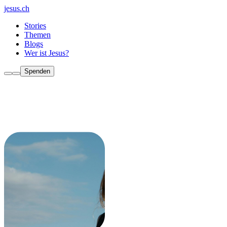
jesus.ch
Stories
Themen
Blogs
Wer ist Jesus?
Spenden