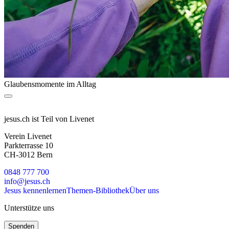
Glaubensmomente im Alltag
jesus.ch ist Teil von Livenet
Verein Livenet
Parkterrasse 10
CH-3012 Bern
0848 777 700
info@jesus.ch
Jesus kennenlernen
Themen-Bibliothek
Über uns
Unterstütze uns
Spenden