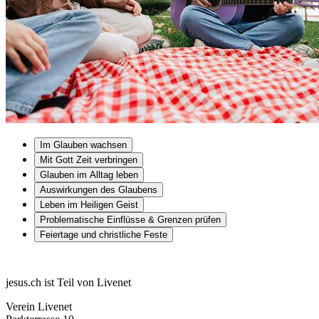
Im Glauben wachsen
Mit Gott Zeit verbringen
Glauben im Alltag leben
Auswirkungen des Glaubens
Leben im Heiligen Geist
Problematische Einflüsse & Grenzen prüfen
Feiertage und christliche Feste
jesus.ch ist Teil von Livenet
Verein Livenet