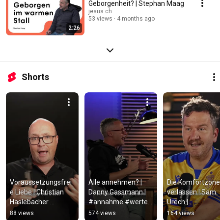
Geborgenheit? | Stephan Maag
jesus.ch
53 views
4 months ago
2:26
Shorts
Voraussetzungsfrei
Alle annehmen? | 
Die Komfortzone 
e Liebe | Christian 
Danny Gassmann | 
verlassen | Sam 
Haslebacher 
#annahme #werte 
Urech | 
|#gleichgültigkeit 
#angst #shorts
#komfortzone 
88 views
574 views
164 views