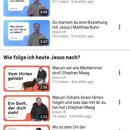
811 views
3 months ago
6:06
So startest du eine Beziehung
mit Jesus | Matthias Kuhn
jesus.ch
703 views
3 months ago
3:47
Wie folge ich heute Jesus nach?
Warum wir wie Mistlämmer
sind | Stephan Maag
jesus.ch
113 views
4 months ago
2:56
Warum Schafe ihrem Hirten
folgen und was das mit dir zu
tun hat | Stephan Maag
jesus.ch
79 views
4 months ago
2:32
Wo ist dein Ort der