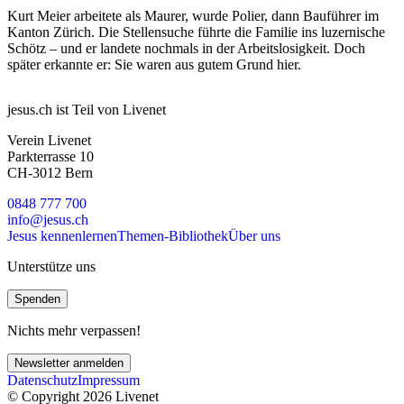
Kurt Meier arbeitete als Maurer, wurde Polier, dann Bauführer im
Kanton Zürich. Die Stellensuche führte die Familie ins luzernische
Schötz – und er landete nochmals in der Arbeitslosigkeit. Doch
später erkannte er: Sie waren aus gutem Grund hier.
jesus.ch ist Teil von Livenet
Verein Livenet
Parkterrasse 10
CH-3012 Bern
0848 777 700
info@jesus.ch
Jesus kennenlernen
Themen-Bibliothek
Über uns
Unterstütze uns
Spenden
Nichts mehr verpassen!
Newsletter anmelden
Datenschutz
Impressum
© Copyright 2026 Livenet