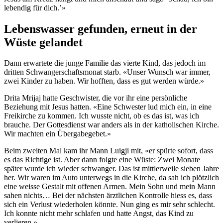
lebendig für dich.’»
Lebenswasser gefunden, erneut in der
Wüste gelandet
Dann erwartete die junge Familie das vierte Kind, das jedoch im
dritten Schwangerschaftsmonat starb. «Unser Wunsch war immer,
zwei Kinder zu haben. Wir hofften, dass es gut werden würde.»
Drita Mrijaj hatte Geschwister, die vor ihr eine persönliche
Beziehung mit Jesus hatten. «Eine Schwester lud mich ein, in eine
Freikirche zu kommen. Ich wusste nicht, ob es das ist, was ich
brauche. Der Gottesdienst war anders als in der katholischen Kirche.
Wir machten ein Übergabegebet.»
Beim zweiten Mal kam ihr Mann Luigji mit, «er spürte sofort, dass
es das Richtige ist. Aber dann folgte eine Wüste: Zwei Monate
später wurde ich wieder schwanger. Das ist mittlerweile sieben Jahre
her. Wir waren im Auto unterwegs in die Kirche, da sah ich plötzlich
eine weisse Gestalt mit offenen Armen. Mein Sohn und mein Mann
sahen nichts… Bei der nächsten ärztlichen Kontrolle hiess es, dass
sich ein Verlust wiederholen könnte. Nun ging es mir sehr schlecht.
Ich konnte nicht mehr schlafen und hatte Angst, das Kind zu
verlieren.»