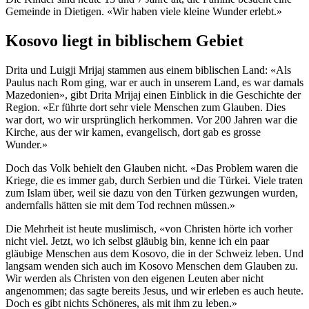
Gemeinde in Dietigen. «Wir haben viele kleine Wunder erlebt.»
Kosovo liegt in biblischem Gebiet
Drita und Luigji Mrijaj stammen aus einem biblischen Land: «Als
Paulus nach Rom ging, war er auch in unserem Land, es war damals
Mazedonien», gibt Drita Mrijaj einen Einblick in die Geschichte der
Region. «Er führte dort sehr viele Menschen zum Glauben. Dies
war dort, wo wir ursprünglich herkommen. Vor 200 Jahren war die
Kirche, aus der wir kamen, evangelisch, dort gab es grosse
Wunder.»
Doch das Volk behielt den Glauben nicht. «Das Problem waren die
Kriege, die es immer gab, durch Serbien und die Türkei. Viele traten
zum Islam über, weil sie dazu von den Türken gezwungen wurden,
andernfalls hätten sie mit dem Tod rechnen müssen.»
Die Mehrheit ist heute muslimisch, «von Christen hörte ich vorher
nicht viel. Jetzt, wo ich selbst gläubig bin, kenne ich ein paar
gläubige Menschen aus dem Kosovo, die in der Schweiz leben. Und
langsam wenden sich auch im Kosovo Menschen dem Glauben zu.
Wir werden als Christen von den eigenen Leuten aber nicht
angenommen; das sagte bereits Jesus, und wir erleben es auch heute.
Doch es gibt nichts Schöneres, als mit ihm zu leben.»