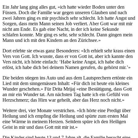
Ein Jahr lang ging alles gut, «ich hatte wieder Boden unter den
Füssen. Doch die Familie war gegen unseren Glauben und nach
zwei Jahren ging es mir psychisch sehr schlecht. Ich hatte Angst und
Sorgen, dass mein Mann seinen Job verliert. Aber Gott war mit mir
nicht am Ende. Es gab eine Nacht, in der ich keine Sekunde
schlafen konnte. Mir ging es sehr, sehr schlecht. Dann gingen mein
Mann und ich mit den Kindern an den Zürichsee.»
Dort erlebte sie etwas ganz Besonderes: «Ich erhielt sehr krass einen
Vers von Gott. Ich wusste, dass er von Gott ist, aber ich kannte den
Vers nicht, ich hörte einfach: ‘Habe keine Angst, ich habe dich
erlöst, ich habe dich bei deinem Namen gerufen, du gehörst mir.’»
Die beiden stiegen ins Auto und aus dem Lautsprechern ertönte ein
Lied mit dem sinngemässen Inhalt: «Für dich ist heute ein kleines
Wunder geschehen.» Für Drita Mrijaj «eine Bestätigung, dass Gott
an mir ein Wunder tat. Am nächsten Tag hatte ich ein Gefühl von
Herzschmerz; das Hirn war geheilt, aber das Herz noch nicht.»
Weitere drei, vier Monate verstrichen. «Ich hörte eine Predigt über
Heilung und ich empfing die Heilung und spürte zum ersten Mal
eine Wärme in meinem Herzen. Seitdem spüre ich den Heiligen
Geist in mir und dass Gott mit mir ist.»
Die Kinder sind heute 13 und 7 Jahre alt, die Familie besucht eine