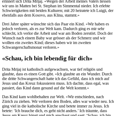
erinnert sich Drita Mrijaj. «Wegen der Arbeit meines Vaters liessen
wir uns in Matten bei St. Stephan im Simmental nieder. Ich erlebte
Schwierigkeiten mit beiden Kulturen; mit 20 heiratete ich Luigji, der
ebenfalls aus dem Kosovo, aus Klina, stammt.»
Drei Jahre später wünschte sich das Paar ein Kind. «Wir haben es
jedoch verloren, als es zur Welt kam. Dadurch ging es mir sehr
schlecht, ich verlor die Arbeit und war am Boden zerstört. Doch der
Wunsch nach einem Baby war grösser als der Schmerz und wir
wollten ein zweites Kind; dieses haben wir im zweiten
Schwangerschaftsmonat verloren.»
«Schau, ich bin lebendig für dich»
Drita Mrijaj ist katholisch aufgewachsen, war tief religiös und
glaubte, dass es einen Gott gibt. «Ich glaubte an ein Wunder. Durch
die dritte Schwangerschaft hatte ich das Gefühl, dass ich mich auf
Jesus und das Kreuz fokussieren muss. Ich dachte, dass egal, was
passiert, das Kind dann gesund auf die Welt kommt.»
Das Kind kam wohlbehalten zur Welt. «Wir entschieden, nach
Zürich zu ziehen. Wir verloren den Boden, alles war wieder neu. Ich
ging viel in die katholische Kirche und betete immer zu Jesus. Ich
betete: ‘Ich brauche dich, es geht nicht anders.’ Ich träumte, dass
Jesus am Kreuz hängt und mich anschaut und sagt: ‘Schau, ich bin