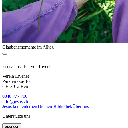
Glaubensmomente im Alltag
jesus.ch ist Teil von Livenet
Verein Livenet
Parkterrasse 10
CH-3012 Bern
0848 777 700
info@jesus.ch
Jesus kennenlernen
Themen-Bibliothek
Über uns
Unterstütze uns
Spenden