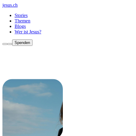
jesus.ch
Stories
Themen
Blogs
Wer ist Jesus?
Spenden