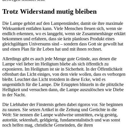
Trotz Widerstand mutig bleiben
Die Lampe gehört auf den Lampenständer, damit sie ihre maximale
Wirksamkeit entfalten kann. Viele Menschen freuen sich, wenn sie
endlich erkennen, wo es langgeht, wenn sie Zusammenhänge erklärt
bekommen und erfahren, dass sie kein planloses Produkt eines
gleichgültigen Universums sind – sondern dass Gott sie gewollt hat
und einen Plan für ihr Leben hat und mit ihnen rechnet.
Allerdings gibt es auch jede Menge gute Gründe, aus denen die
Lampe viel lieber im Heiligtum bliebe als sich öffentlich zu
exponieren. Im Heiligtum ist sie in Sicherheit. In der Öffentlichkeit
offenbart das Licht einiges, von dem viele wollen, dass es verborgen
bleibt. Leuchtet das Licht trotzdem in diese Ecke, wird es
ungemütlich für die Lampe. Die Ertappten blinzeln in die plötzliche
Helligkeit und versuchen dann, die Lampe auszulöschen wie Diebe
in der Nacht.
Die Liebhaber der Finsternis gehen dabei rigoros vor. Sie beginnen
zu raunen. Sie setzen Artikel in die Zeitung und Gerüchte in die
Welt: Sie nennen die Lampe wahlweise umstritten, ewig gestrig,
autoritär, sektenhaft, geldgierig, fundamentalistisch und was sonst
noch helfen mag, christliche Gemeinden, die ihren