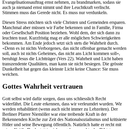
Evangelisationsauftrag ernst nehmen, zu brandmarken, sodass sie
auch ja niemand ernst nimmt und ihre Leuchtkraft verlischt.
Stimmen muss das Gerede nicht. Es muss nur verdunkeln.
Diesen Stress möchten sich viele Christen und Gemeinden ersparen.
Manchmal aber müssen wir Farbe bekennen und in Familie, Firma
oder Gesellschaft Position beziehen. Wohl dem, der sich dann zu
leuchten traut. Kurzfristig mag er alle möglichen Schwierigkeiten
bekommen. Am Ende jedoch setzt sich stets die Wahrheit durch.
«Denn es ist nichts Verborgenes, das nicht offenbar gemacht werden
soll, auch ist nichts Geheimes, das nicht ans Licht kommen soll»,
beruhigt Jesus die Lichtträger (Vers 22). Wahrheit und Licht haben
transzendente Qualitäten, man kann sie nicht besiegen. Die grösste
Dunkelheit hat gegen das kleinste Licht keine Chance: Sie muss
weichen.
Gottes Wahrheit vertrauen
Gott selbst wird dafür sorgen, dass uns schliesslich Recht
widerfährt. Die Leute erkennen, dass wir verleumdet wurden. Wir
werden rehabilitiert (wenn auch nicht immer zu Lebzeiten). Der
Berliner Pfarrer Niemöller war eine treibende Kraft in der
Bekennenden Kirche zur Zeit des Nationalsozialismus und kritisierte
Hitler und seine Bewegung öffentlich. Natürlich hatte er recht mit