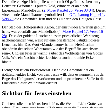
Denn die einzige Lichtquelle war der mit Öl gefüllte siebenarmige
Leuchter. Geformt aus purem Gold, erinnerte er an einen
knospenden Mandelbaum (
2. Mose Kapitel 25, Verse 33-34
). Dieser
«brennende Mandelbaum» symbolisiert laut
Offenbarung Kapitel 1,
Vers 20
die Gemeinden Jesu und das Öl darin den Heiligen Geist.
Der Stab des Hohepriesters Aaron, der einst wider Erwarten geblüht
hatte, war ebenfalls aus Mandelholz (
4. Mose Kapitel 17, Verse 16-
28
). Dass der goldene Leuchter diesem priesterlichen Werkzeug
nachempfunden war, weist auf eine priesterliche Tätigkeit dieses
Leuchters hin. Das Wort «Mandelbaum» hat im Hebräischen
obendrein denselben Wortstamm wie der Begriff für «wachsam
sein». Und ein Priester wacht ja über das Wohlergehen von Gottes
Volk. Wie ein Nachtwächter leuchtet er auch in dunkle Ecken
hinein.
Lichtgeben ist ein Priesterdienst. Denn die Gemeinde hat ein
gottgeschenktes Licht, von dem Jesus will, dass es nunmehr aus der
Enge des Heiligtums hervorkommt und an prominenter Stelle in die
Finsternis dieser Welt hinausleuchtet.
Sichtbar für Jesus einstehen
Christen sollen den Menschen helfen, die Welt im Licht Gottes zu
sehen. Deswegen sagt Jesus: «Holt man etwa die Lampe, damit sie