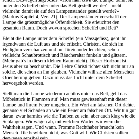
unter den Scheffel oder unter das Bett gestellt werde? – nicht
vielmehr, damit sie auf den Lampenständer gestellt werde?»
(Markus Kapitel 4, Vers 21). Der Lampenständer verschafft der
Lampe die grösstmögliche Öffentlichkeit. Sie erleuchtet den
gesamten Raum. Doch wovon sprechen Scheffel und Bett?
Bleibt die Lampe unter dem Scheffel (ein Massgefäss), geht ihr
irgendwann die Luft aus und sie erlischt. Christen, die sich im
Heiligtum verschanzen und nur füreinander leuchten, sehen
vielleicht Schaubrottisch und Räucheraltar funkeln und glitzern.
(Mehr gab’s in diesem kleinen Raum nicht). Dieser Horizont ist
Jesus aber zu beschränkt. Die Lehre Christi richtet sich nicht nur an
solche, die schon an ihn glauben. Vielmehr will sie allen Menschen
Orientierung geben. Dazu muss das Licht unter dem Scheffel
hervorgeholt werden.
Stellt man die Lampe wiederum achtlos unter das Bett, geht das
Möbelstück in Flammen auf. Man muss gewissenhaft mit dieser
Lampe und ihrem Feuer umgehen. Ein Wort am falschen Ort richtet
genauso viel Schaden an wie ein Feuer am falschen Ort. Wir tun gut
daran, zwar harmlos wie die Tauben zu sein, aber auch klug wie die
Schlangen. Wir wägen ab, mit welchen Worten wir wem die
Wahrheit sagen. Und wann. Fromme Rechthaber braucht kein
Mensch. Die bewirken nicht, was Gott will. Wir Christen sollten
deswegen sensibel sein.