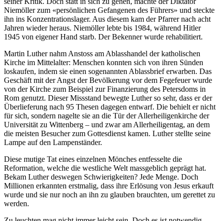
seiner Kritik. Doch statt in sich zu gehen, machte der Diktator
Niemöller zum «persönlichen Gefangenen des Führers» und steckte
ihn ins Konzentrationslager. Aus diesem kam der Pfarrer nach acht
Jahren wieder heraus. Niemöller lebte bis 1984, während Hitler
1945 von eigener Hand starb. Der Bekenner wurde rehabilitiert.
Martin Luther nahm Anstoss am Ablasshandel der katholischen
Kirche im Mittelalter: Menschen konnten sich von ihren Sünden
loskaufen, indem sie einen sogenannten Ablassbrief erwarben. Das
Geschäft mit der Angst der Bevölkerung vor dem Fegefeuer wurde
von der Kirche zum Beispiel zur Finanzierung des Petersdoms in
Rom genutzt. Dieser Missstand bewegte Luther so sehr, dass er der
Überlieferung nach 95 Thesen dagegen entwarf. Die behielt er nicht
für sich, sondern nagelte sie an die Tür der Allerheiligenkirche der
Universität zu Wittenberg – und zwar am Allerheiligentag, an dem
die meisten Besucher zum Gottesdienst kamen. Luther stellte seine
Lampe auf den Lampenständer.
Diese mutige Tat eines einzelnen Mönches entfesselte die
Reformation, welche die westliche Welt massgeblich geprägt hat.
Bekam Luther deswegen Schwierigkeiten? Jede Menge. Doch
Millionen erkannten erstmalig, dass ihre Erlösung von Jesus erkauft
wurde und sie nur noch an ihn zu glauben brauchten, um gerettet zu
werden.
Zu leuchten mag nicht immer leicht sein. Doch es ist notwendig.