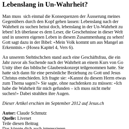
Lebenslang in Un-Wahrheit?
Man muss sich einmal die Konsequenzen der Äusserung meines
Gegenübers durch den Kopf gehen lassen: Lebenslang nach der
Wahrheit zu suchen heisst doch, lebenslang in der Un-Wahrheit zu
leben! Ich überlasse es dem Leser, die Geschehnisse in dieser Welt
und in unseren eigenen Leben in diesem Zusammenhang zu sehen!
Gott sagt dazu in der Bibel: «Mein Volk kommt um aus Mangel an
Erkenntnis.» (Hosea Kapitel 4, Vers 6).
An unserem Stehtischchen stand auch eine Geschäftsfrau, die ein
Jahr zuvor als Suchende nach der Wahrheit an einem Kurs von Go
Unity über das biblische Glaubenskonzept teilgenommen hatte. Sie
hatte sich dann für eine persönliche Beziehung zu Gott und Jesus
Christus entschieden. Ich fragte sie: «Kannst du diesem Herrn etwas
zum Thema sagen?» Sie sagte, ohne nachdenken zu müssen: «Ich
habe die Wahrheit für mich gefunden – ich muss nicht mehr
suchen!» Dabei strahlten ihre Augen.
Dieser Artikel erschien im September 2012 auf Jesus.ch
Autor:
Claude Schmutz
Quelle:
Livenet
Teile diesen Beitrag
Das könnte dich auch interessieren