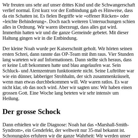
Wir freuten uns sehr auf unser drittes Kind und die Schwangerschaft
verlief normal. Erst kurz vor der Entbindung gab es Hinweise, dass
da ein Schatten ist. Es fielen Begriffe wie «offener Rücken» oder
«leichte Behinderung». Doch nach weiteren Untersuchungen schien
alles in Ordnung. Wir waren überzeugt, dass alles gut wird.
Immerhin hatten wir und die ganze Gemeinde gebetet. Mit dieser
Haltung gingen wir in die Entbindung.
Der kleine Noah wurde per Kaiserschnitt geholt. Wir hörten seinen
ersten Schrei, dann rannte das OP-Team mit ihm raus. Vier Stunden
lang warteten wir auf Informationen. Dann stellte sich heraus, dass
er keine Luft bekommen hatte und blau angelaufen war. Sein
Schluck- und Atemzentrum funktionierte nicht. Seine Luftröhre war
wie ein dünner, labberiger Strohhalm, der sich zusammenkräuselt,
wenn man etwas durchbekommen will. Wir waren ratlos. Es war
nicht klar, ob das noch wird. Aber wir sagten uns: Wir haben einen
grossen Gott. Eine Woche lang beteten wir sehr intensiv um
Heilung.
Der grosse Schock
Dann erhielten wir die Diagnose: Noah hat das «Marshall-Smith-
Syndrom», ein Gendefekt, der weltweit nur 35-mal bekannt ist.
Schonungslos erfuhren wir die ganze Wahrheit: Wir werden unser