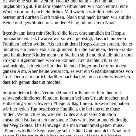
Es war eine schöne Zeit im Hospiz und tat uns als Familie
unglaublich gut. Ein Jahr später verbrachten wir noch einmal eine
Woche dort und auch ein drittes Mal wurden wir dort liebevoll
betreut und durften Kraft tanken. Nach und nach kamen wir auf die
Beine und gewöhnten uns an den Alltag mit unserem Noah.
Irgendwann kam mir (Steffen) die Idee, ehrenamtlich im Hospiz
mitzuarbeiten. Jetzt waren wir so weit gefestigt, dass ich anderen
Familien helfen wollte. Als ich mit dem Hospiz-Leiter sprach, riet er
mir aber, ein neues Haus zu gründen: für die Familien, deren kranke
und behinderte Kinder nicht am Sterben sind und deshalb nicht vom
Hospiz aufgenommen werden können. Erst dachte ich, er ist
wahnsinnig. Ich reiche ihm den kleinen Finger und er nimmt den
ganzen Arm. Aber heute weiss ich, es war ein Gedankenanstoss von
Gott. Denn je mehr ich darüber nachdachte, umso mehr wusste ich,
dass ich genau das tun möchte.
So gründete ich den Verein «Hände für Kinder». Familien mit
schwerstbehinderten Kindern können bei uns Urlaub machen und
Entlastung vom schweren Pflege-Alltag finden. Inzwischen haben
wir hier jeden Tag begeisterte Familien, die bei uns eine Oase
finden. Wenn ich sehe, wie viel Gutes aus unserer Situation
entstanden ist, kann ich nur sagen: Das war absolut und eindeutig
der Weg Gottes. Die Umwege, die man manchmal gehen muss,
können wirkliche Segenswege sein. Hätte Gott uns nicht Noah mit