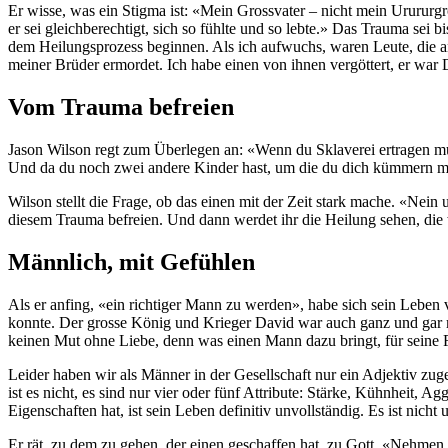
Er wisse, was ein Stigma ist: «Mein Grossvater – nicht mein Urururgro
er sei gleichberechtigt, sich so fühlte und so lebte.» Das Trauma se
dem Heilungsprozess beginnen. Als ich aufwuchs, waren Leute, die
meiner Brüder ermordet. Ich habe einen von ihnen vergöttert, er war
Vom Trauma befreien
Jason Wilson regt zum Überlegen an: «Wenn du Sklaverei ertragen mus
Und da du noch zwei andere Kinder hast, um die du dich kümmern m
Wilson stellt die Frage, ob das einen mit der Zeit stark mache. «Nein
diesem Trauma befreien. Und dann werdet ihr die Heilung sehen, die
Männlich, mit Gefühlen
Als er anfing, «ein richtiger Mann zu werden», habe sich sein Leben 
konnte. Der grosse König und Krieger David war auch ganz und gar mä
keinen Mut ohne Liebe, denn was einen Mann dazu bringt, für seine F
Leider haben wir als Männer in der Gesellschaft nur ein Adjektiv zug
ist es nicht, es sind nur vier oder fünf Attribute: Stärke, Kühnheit, 
Eigenschaften hat, ist sein Leben definitiv unvollständig. Es ist nicht
Er rät, zu dem zu gehen, der einen geschaffen hat, zu Gott. «Nehmen S