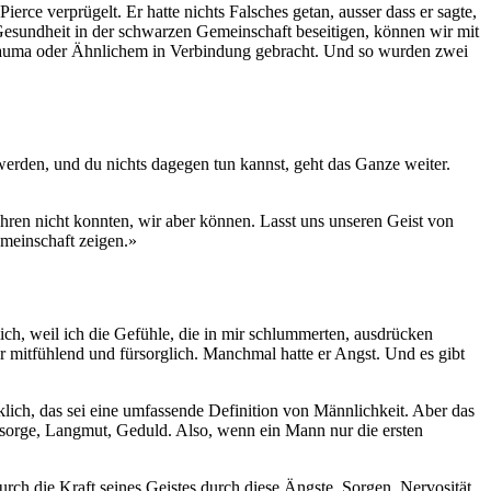
rce verprügelt. Er hatte nichts Falsches getan, ausser dass er sagte,
 Gesundheit in der schwarzen Gemeinschaft beseitigen, können wir mit
rauma oder Ähnlichem in Verbindung gebracht. Und so wurden zwei
werden, und du nichts dagegen tun kannst, geht das Ganze weiter.
fahren nicht konnten, wir aber können. Lasst uns unseren Geist von
emeinschaft zeigen.»
ich, weil ich die Gefühle, die in mir schlummerten, ausdrücken
r mitfühlend und fürsorglich. Manchmal hatte er Angst. Und es gibt
klich, das sei eine umfassende Definition von Männlichkeit. Aber das
 Fürsorge, Langmut, Geduld. Also, wenn ein Mann nur die ersten
urch die Kraft seines Geistes durch diese Ängste, Sorgen, Nervosität,