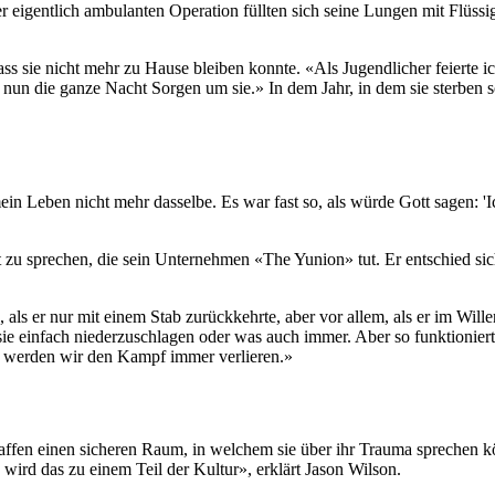
r eigentlich ambulanten Operation füllten sich seine Lungen mit Flüssigk
s sie nicht mehr zu Hause bleiben konnte. «Als Jugendlicher feierte ich
n die ganze Nacht Sorgen um sie.» In dem Jahr, in dem sie sterben soll
 Leben nicht mehr dasselbe. Es war fast so, als würde Gott sagen: 'Ic
 zu sprechen, die sein Unternehmen «The Yunion» tut. Er entschied si
als er nur mit einem Stab zurückkehrte, aber vor allem, als er im Will
ie einfach niederzuschlagen oder was auch immer. Aber so funktioniert
n, werden wir den Kampf immer verlieren.»
chaffen einen sicheren Raum, in welchem sie über ihr Trauma sprechen
wird das zu einem Teil der Kultur», erklärt Jason Wilson.