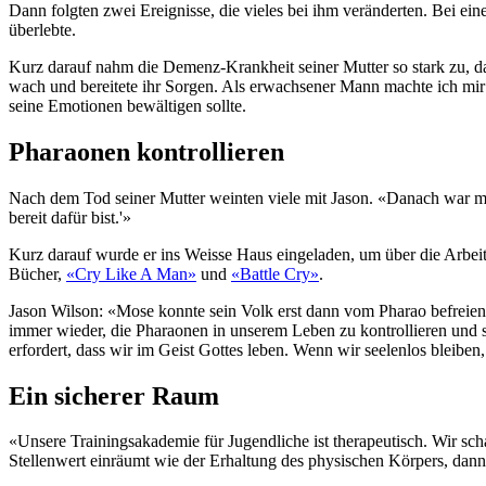
Dann folgten zwei Ereignisse, die vieles bei ihm veränderten. Bei eine
überlebte.
Kurz darauf nahm die Demenz-Krankheit seiner Mutter so stark zu, das
wach und bereitete ihr Sorgen. Als erwachsener Mann machte ich mir nu
seine Emotionen bewältigen sollte.
Pharaonen kontrollieren
Nach dem Tod seiner Mutter weinten viele mit Jason. «Danach war mein
bereit dafür bist.'»
Kurz darauf wurde er ins Weisse Haus eingeladen, um über die Arbeit
Bücher,
«Cry Like A Man»
und
«Battle Cry»
.
Jason Wilson: «Mose konnte sein Volk erst dann vom Pharao befreien, 
immer wieder, die Pharaonen in unserem Leben zu kontrollieren und s
erfordert, dass wir im Geist Gottes leben. Wenn wir seelenlos bleibe
Ein sicherer Raum
«Unsere Trainingsakademie für Jugendliche ist therapeutisch. Wir s
Stellenwert einräumt wie der Erhaltung des physischen Körpers, dann 