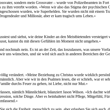
ssvater, sondern mein Grossvater – wurde von Polizeibeamten in Fort Pie
i bis zu ihm vererbt worden. «Wenn wir also das Stigma der psychischen
 angeschossen wurden, wie Superhelden. Sie wurden nicht mit einem T
 Drogendealer und Millionär, aber er kam tragisch ums Leben.»
stest und siehst, wie deine Kinder an den Meistbietenden versteigert 
usst, kannst du mit diesen Gefühlen im Moment nicht umgehen.»
 und nochmals nein. Es ist an der Zeit, das loszulassen, was unsere Vor
 wir uns wünschen, und sie wird sich auch in anderen Bereichen der G
völlig verändert. «Meine Beziehung zu Christus wurde wirklich persönl
nnlich. Aber wie wir in den Psalmen lesen, die er schrieb, war er seh
amilie durchs Feuer zu gehen, ist Liebe, nicht nur Mut.»
elassen, nämlich Männlichkeit, bilanziert Jason Wilson. «Ich dachte wir
Aggression, solche Dinge. Aber es beinhaltetet nicht Pflege, Mitgefühl,
 umfassend.»
ie sich die Freiheit, menschlich zu sein, aber erlauben Sie sich auch, d