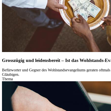
Grosszügig und leidensbereit – Ist das Wohlstands-Ev
Befürworter und Gegner des Wohlstandsevangeliums geraten oftmals ha
Gläubigen.
Thema