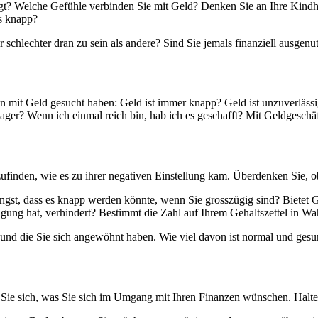
gt? Welche Gefühle verbinden Sie mit Geld? Denken Sie an Ihre Kindhei
s knapp?
er schlechter dran zu sein als andere? Sind Sie jemals finanziell ausgen
n mit Geld gesucht haben: Geld ist immer knapp? Geld ist unzuverlässi
ager? Wenn ich einmal reich bin, hab ich es geschafft? Mit Geldgeschä
inden, wie es zu ihrer negativen Einstellung kam. Überdenken Sie, ob d
Angst, dass es knapp werden könnte, wenn Sie grosszügig sind? Bietet 
ng hat, verhindert? Bestimmt die Zahl auf Ihrem Gehaltszettel in Wah
 und die Sie sich angewöhnt haben. Wie viel davon ist normal und ge
en Sie sich, was Sie sich im Umgang mit Ihren Finanzen wünschen. Halten