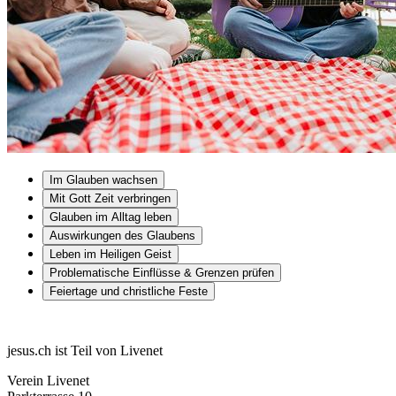
Im Glauben wachsen
Mit Gott Zeit verbringen
Glauben im Alltag leben
Auswirkungen des Glaubens
Leben im Heiligen Geist
Problematische Einflüsse & Grenzen prüfen
Feiertage und christliche Feste
jesus.ch ist Teil von Livenet
Verein Livenet