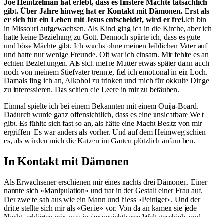
Joe Heintzelman hat erlebt, dass es finstere Mächte tatsächlich
gibt. Über Jahre hinweg hat er Kontakt mit Dämonen. Erst als
er sich für ein Leben mit Jesus entscheidet, wird er frei.
Ich bin
in Missouri aufgewachsen. Als Kind ging ich in die Kirche, aber ich
hatte keine Beziehung zu Gott. Dennoch spürte ich, dass es gute
und böse Mächte gibt. Ich wuchs ohne meinen leiblichen Vater auf
und hatte nur wenige Freunde. Oft war ich einsam. Mir fehlte es an
echten Beziehungen. Als sich meine Mutter etwas später dann auch
noch von meinem Stiefvater trennte, fiel ich emotional in ein Loch.
Damals fing ich an, Alkohol zu trinken und mich für okkulte Dinge
zu interessieren. Das schien die Leere in mir zu betäuben.
Einmal spielte ich bei einem Bekannten mit einem Ouija-Board.
Dadurch wurde ganz offensichtlich, dass es eine unsichtbare Welt
gibt. Es fühlte sich fast so an, als hätte eine Macht Besitz von mir
ergriffen. Es war anders als vorher. Und auf dem Heimweg schien
es, als würden mich die Katzen im Garten plötzlich anfauchen.
In Kontakt mit Dämonen
Als Erwachsener erschienen mir eines nachts drei Dämonen. Einer
nannte sich «Manipulation» und trat in der Gestalt einer Frau auf.
Der zweite sah aus wie ein Mann und hiess «Peiniger». Und der
dritte stellte sich mir als «Genie» vor. Von da an kamen sie jede
Nacht, erklärten mir, was in der unsichtbaren Welt geschieht und