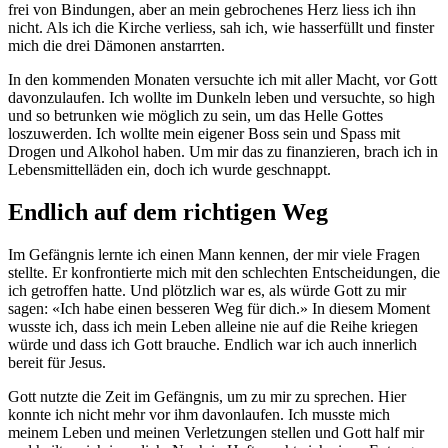
frei von Bindungen, aber an mein gebrochenes Herz liess ich ihn
nicht. Als ich die Kirche verliess, sah ich, wie hasserfüllt und finster
mich die drei Dämonen anstarrten.
In den kommenden Monaten versuchte ich mit aller Macht, vor Gott
davonzulaufen. Ich wollte im Dunkeln leben und versuchte, so high
und so betrunken wie möglich zu sein, um das Helle Gottes
loszuwerden. Ich wollte mein eigener Boss sein und Spass mit
Drogen und Alkohol haben. Um mir das zu finanzieren, brach ich in
Lebensmittelläden ein, doch ich wurde geschnappt.
Endlich auf dem richtigen Weg
Im Gefängnis lernte ich einen Mann kennen, der mir viele Fragen
stellte. Er konfrontierte mich mit den schlechten Entscheidungen, die
ich getroffen hatte. Und plötzlich war es, als würde Gott zu mir
sagen: «Ich habe einen besseren Weg für dich.» In diesem Moment
wusste ich, dass ich mein Leben alleine nie auf die Reihe kriegen
würde und dass ich Gott brauche. Endlich war ich auch innerlich
bereit für Jesus.
Gott nutzte die Zeit im Gefängnis, um zu mir zu sprechen. Hier
konnte ich nicht mehr vor ihm davonlaufen. Ich musste mich
meinem Leben und meinen Verletzungen stellen und Gott half mir